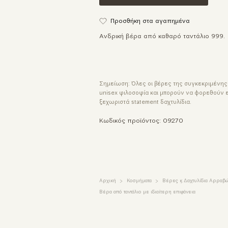
Προσθήκη στα αγαπημένα
Ανδρική βέρα από καθαρό ταντάλιο 999.
Σημείωση: Όλες οι βέρες της συγκεκριμένης
unisex φιλοσοφία και μπορούν να φορεθούν 
ξεχωριστά statement δαχτυλίδια.
Κωδικός προϊόντος: 09270
Αρχική
Κοσμήματα
Βέρες & Δαχτυλίδια Αρραβ
Βέρα από ταντάλιο με ιδιαίτερη επιφάνεια