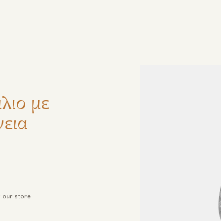
ζήτηση
λιο με
νεια
t our store