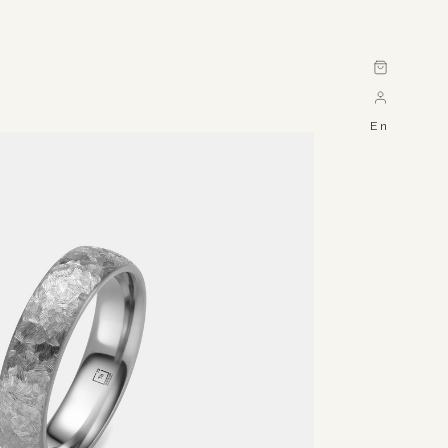
Cart
En