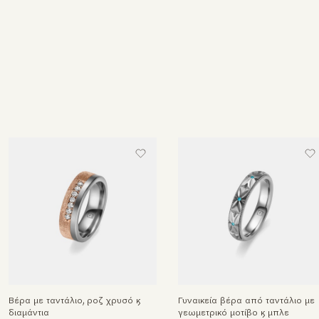
Βέρα με ταντάλιο, ροζ χρυσό &
Γυναικεία βέρα από ταντάλιο με
διαμάντια
γεωμετρικό μοτίβο & μπλε