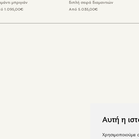
αμάντι μπριγιάν
διπλή σειρά διαμαντιών
ό 1.095,00€
Από 5.035,00€
Αυτή η ισ
Χρησιμοποιούμε c