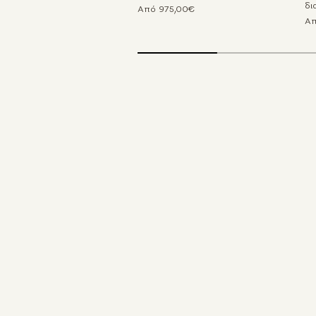
δι
Από 975,00€
Απ