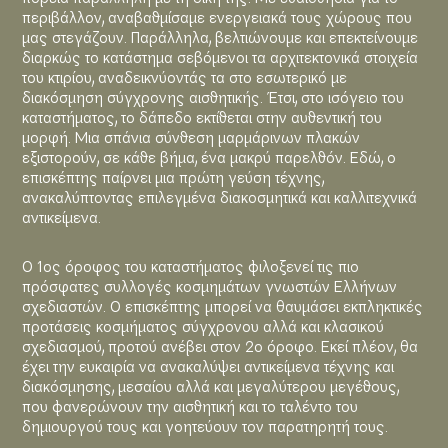
περιβάλλον, αναβαθμίσαμε ενεργειακά τους χώρους που
μας στεγάζουν. Παράλληλα, βελτιώνουμε και επεκτείνουμε
διαρκώς το κατάστημα σεβόμενοι τα αρχιτεκτονικά στοιχεία
του κτιρίου, αναδεικνύοντάς τα στο εσωτερικό με
διακόσμηση σύγχρονης αισθητικής. Έτσι, στο ισόγειο του
καταστήματος, το δάπεδο εκτίθεται στην αυθεντική του
μορφή. Μια σπάνια σύνθεση μαρμάρινων πλακών
εξιστορούν, σε κάθε βήμα, ένα μακρύ παρελθόν. Εδώ, ο
επισκέπτης παίρνει μια πρώτη γεύση τέχνης,
ανακαλύπτοντας επιλεγμένα διακοσμητικά και καλλιτεχνικά
αντικείμενα.
Ο 1ος όροφος του καταστήματος φιλοξενεί τις πιο
πρόσφατες συλλογές κοσμημάτων γνωστών Ελλήνων
σχεδιαστών. Ο επισκέπτης μπορεί να θαυμάσει εκπληκτικές
προτάσεις κοσμήματος σύγχρονου αλλά και κλασικού
σχεδιασμού, προτού ανέβει στον 2ο όροφο. Εκεί πλέον, θα
έχει την ευκαιρία να ανακαλύψει αντικείμενα τέχνης και
διακόσμησης, μεσαίου αλλά και μεγαλύτερου μεγέθους,
που φανερώνουν την αισθητική και το ταλέντο του
δημιουργού τους και γοητεύουν τον παρατηρητή τους.