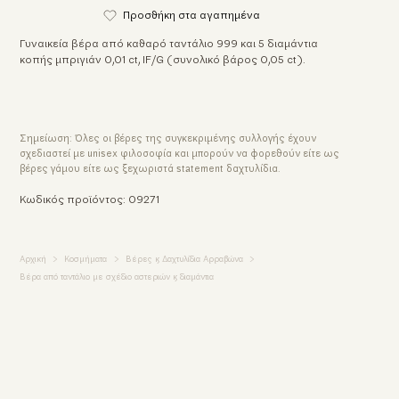
Προσθήκη στα αγαπημένα
Γυναικεία βέρα από καθαρό ταντάλιο 999 και 5 διαμάντια
κοπής μπριγιάν 0,01 ct, IF/G (συνολικό βάρος 0,05 ct).
Σημείωση: Όλες οι βέρες της συγκεκριμένης συλλογής έχουν
σχεδιαστεί με unisex φιλοσοφία και μπορούν να φορεθούν είτε ως
βέρες γάμου είτε ως ξεχωριστά statement δαχτυλίδια.
Κωδικός προϊόντος: 09271
Αρχική
Κοσμήματα
Βέρες & Δαχτυλίδια Αρραβώνα
Βέρα από ταντάλιο με σχέδιο αστεριών & διαμάντια