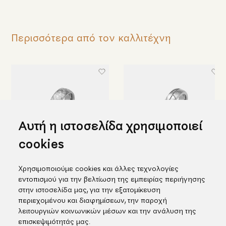
Περισσότερα από τον καλλιτέχνη
Αυτή η ιστοσελίδα χρησιμοποιεί
cookies
Χρησιμοποιούμε cookies και άλλες τεχνολογίες
Βέρα από ταντάλιο με
Βέρα από ταντάλιο με σχέδιο
εντοπισμού για την βελτίωση της εμπειρίας περιήγησης
ιδιαίτερη επιφάνεια
αστεριών
στην ιστοσελίδα μας, για την εξατομίκευση
Από 1.076,00€
Από 975,00€
περιεχομένου και διαφημίσεων, την παροχή
λειτουργιών κοινωνικών μέσων και την ανάλυση της
επισκεψιμότητάς μας.