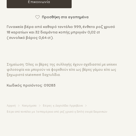
Επικοινωνία
Προσθήκη στα αγαπημένα
Γυναικεία βέρα από καθαρό ταντάλιο 999, ένθετο ροζ χρυσό
18 καρατίων και 32 διαμάντια κοπής μπριγιάν 0,02 ct
(συνολικό βάρος 0,64 ct).
Σημείωση: Όλες οι βέρες της συλλογής έχουν σχεδιαστεί με unisex
φιλοσοφία και μπορούν να φορεθούν είτε ως βέρες γάμου είτε ως
ξεχωριστά statement δαχτυλίδια.
Κωδικός προϊόντος: 09283
Αρχική
Κοσμήματα
Βέρες & Δαχτυλίδια Αρραβώνα
Βέρα από ταντάλιο με λεπτομέρεια από ροζ χρυσό & διπλή σειρά διαμαντιών