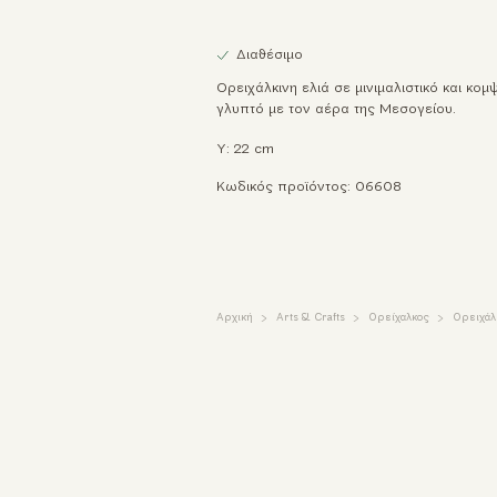
Διαθέσιμο
Ορειχάλκινη ελιά σε μινιμαλιστικό και κο
γλυπτό με τον αέρα της Μεσογείου.
Υ: 22 cm
Κωδικός προϊόντος: 06608
Αρχική
Arts & Crafts
Ορείχαλκος
Ορειχάλκ