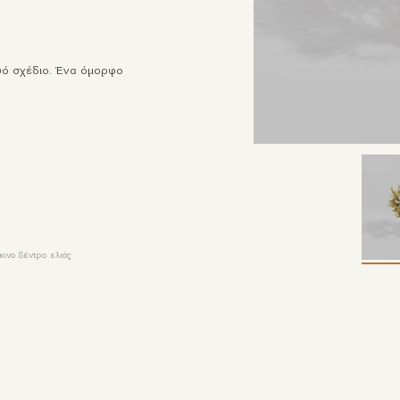
μψό σχέδιο. Ένα όμορφο
ινο δέντρο ελιάς