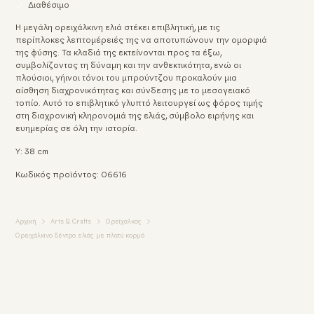
Διαθέσιμο
Η μεγάλη ορειχάλκινη ελιά στέκει επιβλητική, με τις
περίπλοκες λεπτομέρειές της να αποτυπώνουν την ομορφιά
της φύσης. Τα κλαδιά της εκτείνονται προς τα έξω,
συμβολίζοντας τη δύναμη και την ανθεκτικότητα, ενώ οι
πλούσιοι, γήινοι τόνοι του μπρούντζου προκαλούν μια
αίσθηση διαχρονικότητας και σύνδεσης με το μεσογειακό
τοπίο. Αυτό το επιβλητικό γλυπτό λειτουργεί ως φόρος τιμής
στη διαχρονική κληρονομιά της ελιάς, σύμβολο ειρήνης και
ευημερίας σε όλη την ιστορία.
Υ: 38 cm
Κωδικός προϊόντος: 06616
Αρχική
Arts & Crafts
Ορείχαλκος
Ορειχάλκινο δέντρο ελιάς με πλατύ κορμό