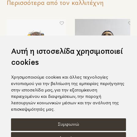
Περισσότερα από τον καλλιτέχνη
Αυτή η ιστοσελίδα χρησιμοποιεί
cookies
Χρησιμοποιούμε cookies και άλλες τεχνολογίες
εντοπισμού για την βελτίωση της εμπειρίας περιήγησης
Γυναικεία κεφαλή
Μπούστο γυναίκας με
στην ιστοσελίδα μας, για την εξατομίκευση
πορτοκαλί σκουλαρίκια
290,00€
περιεχομένου και διαφημίσεων, την παροχή
825,00€
λειτουργιών κοινωνικών μέσων και την ανάλυση της
επισκεψιμότητάς μας.
Συμφωνώ
Όροι χρήσης
Πολιτική Cookies
Πολιτική Απορρήτου