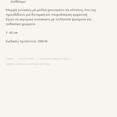
Διαθέσιμο
Μορφή γυναίκας με μαλλιά χτενισμένα σε κότσους, που της
προσδίδουν μια δυναμική και παιχνιδιάρικη εμφάνισή.
Έργο σε κεραμικό stoneware με πολλαπλά ψησίματα και
ανθεκτικά χρώματα.
Υ: 43 cm
Κωδικός προϊόντος: 08543
Αρχική
Arts & Crafts
Σύγχρονη κεραμική τέχνη
Κεφάλι γυναίκας με μοντέρνο χτένισμα