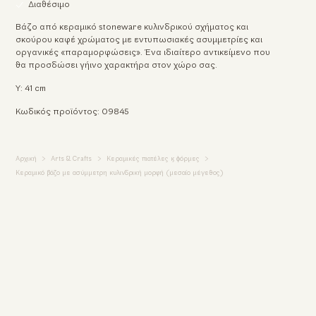
Διαθέσιμο
Βάζο από κεραμικό stoneware κυλινδρικού σχήματος και
σκούρου καφέ χρώματος με εντυπωσιακές ασυμμετρίες και
οργανικές «παραμορφώσεις». Ένα ιδιαίτερο αντικείμενο που
θα προσδώσει γήινο χαρακτήρα στον χώρο σας.
Υ: 41 cm
Κωδικός προϊόντος: 09845
Αυτή η ιστοσελίδα χρησιμοποιεί
cookies
Αρχική
Arts & Crafts
Κεραμικές πιατέλες & φόρμες
Κεραμικό βάζο με ασύμμετρη κυλινδρική μορφή (μεσαίο μέγεθος)
Χρησιμοποιούμε cookies και άλλες τεχνολογίες
εντοπισμού για την βελτίωση της εμπειρίας περιήγησης
στην ιστοσελίδα μας, για την εξατομίκευση
περιεχομένου και διαφημίσεων, την παροχή
λειτουργιών κοινωνικών μέσων και την ανάλυση της
επισκεψιμότητάς μας.
Συμφωνώ