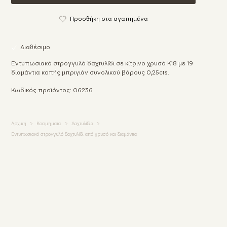
Προσθήκη στα αγαπημένα
Διαθέσιμο
Εντυπωσιακό στρογγυλό δαχτυλίδι σε κίτρινο χρυσό Κ18 με 19
διαμάντια κοπής μπριγιάν συνολικού βάρους 0,25cts.
Κωδικός προϊόντος: 06236
Αρχική
Κοσμήματα
Δαχτυλίδια
Εντυπωσιακό στρογγυλό δαχτυλίδι από χρυσό και διαμάντια