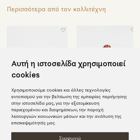
Περισσότερα από τον καλλιτέχνη
Αυτή η ιστοσελίδα χρησιμοποιεί
cookies
Χρησιμοποιούμε cookies και άλλες τεχνολογίες
Όμορφο χρυσό δαχτυλίδι με
Εκπληκτικό δαχτυλίδι σε
εντοπισμού για την βελτίωση της εμπειρίας περιήγησης
μπλε διαμάντια
κίτρινο χρυσό με διαμάντια και
στην ιστοσελίδα μας, για την εξατομίκευση
τουρμαλίνη
1.975,00€
περιεχομένου και διαφημίσεων, την παροχή
2.165,00€
λειτουργιών κοινωνικών μέσων και την ανάλυση της
επισκεψιμότητάς μας.
Συμφωνώ