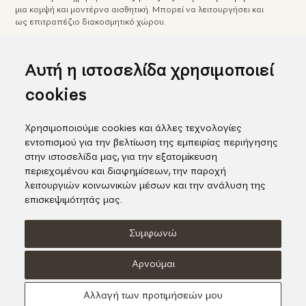
μια κομψή και μοντέρνα αισθητική. Μπορεί να λειτουργήσει και
ως επιτραπέζιο διακοσμητικό χώρου.
Υ: 34 cm
Μ: 32 cm
Κωδικός προϊόντος: 08285
Αυτή η ιστοσελίδα χρησιμοποιεί
cookies
Αρχική
Arts & Crafts
Επιτοίχια
Ανθισμένη αμυγδαλιά
Χρησιμοποιούμε cookies και άλλες τεχνολογίες
εντοπισμού για την βελτίωση της εμπειρίας περιήγησης
στην ιστοσελίδα μας, για την εξατομίκευση
περιεχομένου και διαφημίσεων, την παροχή
λειτουργιών κοινωνικών μέσων και την ανάλυση της
επισκεψιμότητάς μας.
Συμφωνώ
Όροι χρήσης
Πολιτική Cookies
Πολιτική Απορρήτου
Αρνούμαι
© KORI 2026 - Handcrafted by
Radial
Αλλαγή των προτιμήσεών μου