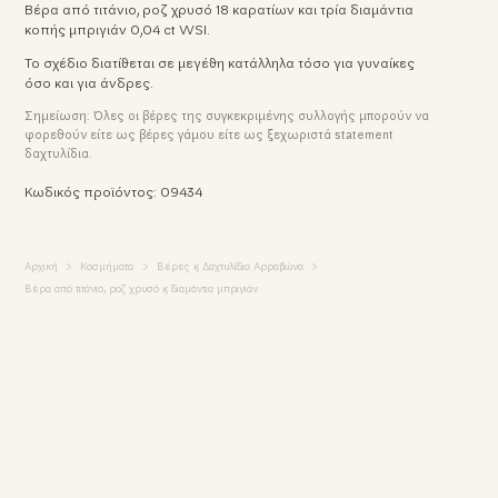
Βέρα από τιτάνιο, ροζ χρυσό 18 καρατίων και τρία διαμάντια
κοπής μπριγιάν 0,04 ct WSI.
Το σχέδιο διατίθεται σε μεγέθη κατάλληλα τόσο για γυναίκες
όσο και για άνδρες.
Σημείωση: Όλες οι βέρες της συγκεκριμένης συλλογής μπορούν να
φορεθούν είτε ως βέρες γάμου είτε ως ξεχωριστά statement
δαχτυλίδια.
Κωδικός προϊόντος: 09434
Αυτή η ιστοσελίδα χρησιμοποιεί
cookies
Αρχική
Κοσμήματα
Βέρες & Δαχτυλίδια Αρραβώνα
Βέρα από τιτάνιο, ροζ χρυσό & διαμάντια μπριγιάν
Χρησιμοποιούμε cookies και άλλες τεχνολογίες
εντοπισμού για την βελτίωση της εμπειρίας περιήγησης
στην ιστοσελίδα μας, για την εξατομίκευση
περιεχομένου και διαφημίσεων, την παροχή
λειτουργιών κοινωνικών μέσων και την ανάλυση της
επισκεψιμότητάς μας.
Συμφωνώ