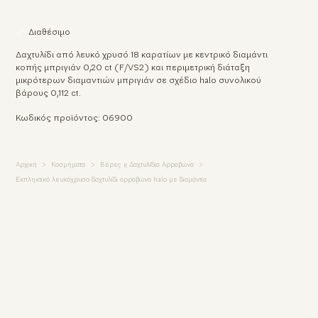
Διαθέσιμο
Δαχτυλίδι από λευκό χρυσό 18 καρατίων με κεντρικό διαμάντι
κοπής μπριγιάν 0,20 ct (F/VS2) και περιμετρική διάταξη
μικρότερων διαμαντιών μπριγιάν σε σχέδιο halo συνολικού
βάρους 0,112 ct.
Κωδικός προϊόντος: 06900
Αρχική
Κοσμήματα
Βέρες & Δαχτυλίδια Αρραβώνα
Εκπληκτικό λευκόχρυσο δαχτυλίδι αρραβώνα halo με διαμάντια