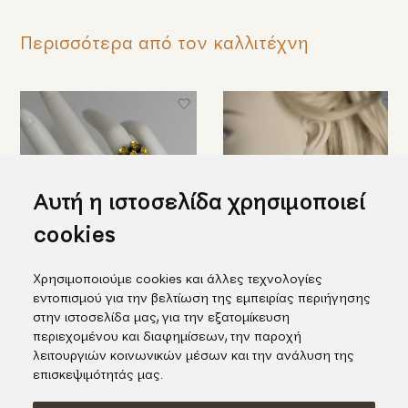
Περισσότερα από τον καλλιτέχνη
Αυτή η ιστοσελίδα χρησιμοποιεί
cookies
Χρησιμοποιούμε cookies και άλλες τεχνολογίες
Επιβλητικό ασημένιο δαχτυλίδι
Σκουλαρίκια με πέτρα doublet
εντοπισμού για την βελτίωση της εμπειρίας περιήγησης
με "λουλούδια" από χρυσό και
χαλαζία-ροδονίτη σε ασήμι και
στην ιστοσελίδα μας, για την εξατομίκευση
διαμάντια μπριγιάν
χρυσό
περιεχομένου και διαφημίσεων, την παροχή
496,00€
698,00€
λειτουργιών κοινωνικών μέσων και την ανάλυση της
επισκεψιμότητάς μας.