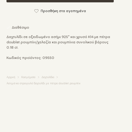
Προσθήκη στα αγαπημένα
Διαθέσιμο
Δαχτυλίδι σε οξειδωμένο ασήμι 925° και χρυσό Κ14 με πέτρα
doublet ρουμπίνι/χαλαζία και ρουμπίνια συνολικού βάρους
0.18 ct.
Κωδικός προϊόντος: 09550
Αρχική
Κοσμήματα
Δαχτυλίδια
Ασημένιο στρογγυλό δαχτυλίδι με πέτρα doublet ρουμπίνι