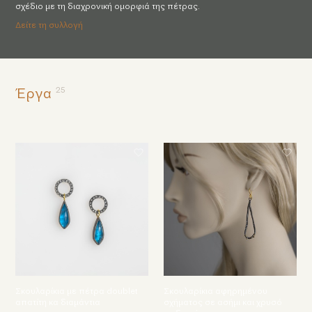
σχέδιο με τη διαχρονική ομορφιά της πέτρας.
Δείτε τη συλλογή
25
Έργα
Σκουλαρίκια με πέτρα doublet
Σκουλαρίκια αφηρημένου
απατίτη κα διαμάντια
σχήματος σε ασήμι και χρυσό