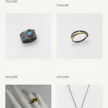
με διαμάντια
752,00€
734,00€
Φαρδύ δαχτυλίδι με πέτρα
Ασημένιο δαχτυλίδι διπλής
doublet τιρκουάζ και
βέρας με χρυσή λεπτομέρεια
ρουμπίνια
και διαμάντια
462,00€
256,00€