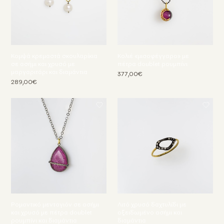
Κομψά κρεμαστά σκουλαρίκια
Κολιέ «μισοφέγγαρο» με
σε ασήμι και χρυσό με
πέτρα doublet ρουμπίνι
μαργαριτάρι και διαμάντια
377,00€
289,00€
Ρομαντικό μενταγιόν σε ασήμι
Λιτό χρυσό δαχτυλίδι με
και χρυσό με πέτρα doublet
οξειδωμένο ασήμι και
ρουμπίνι και διαμάντια
διαμάντια