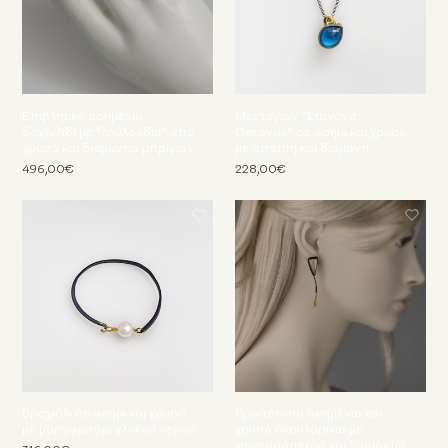
Επιβλητικό ασημένιο
Μενταγιόν "Σταγόνα
δαχτυλίδι με "λουλούδια" από
Ωκεανού" σε ασήμι και χρυσό
χρυσό και διαμάντια μπριγιάν
με απατίτη και διαμάντι
496,00€
228,00€
Βραχιόλι σε ασήμι και χρυσό
Πρωτότυπα ασημένια και
με μαργαριτάρι γλυκού νερού
χρυσά σκουλαρίκια με
φεγγαρόπετρα και διαμάντια