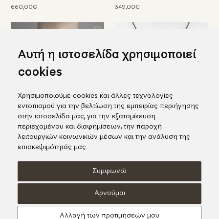
660,00€
349,00€
Αυτή η ιστοσελίδα χρησιμοποιεί
cookies
Χρησιμοποιούμε cookies και άλλες τεχνολογίες
εντοπισμού για την βελτίωση της εμπειρίας περιήγησης
στην ιστοσελίδα μας, για την εξατομίκευση
περιεχομένου και διαφημίσεων, την παροχή
Μενταγιόν σε ασήμι και
Κολιέ με αχάτη και ρουμπίνια
χρυσό με λαβραδορίτη και
λειτουργιών κοινωνικών μέσων και την ανάλυση της
526,00€
ρουμπίνια
επισκεψιμότητάς μας.
238,00€
Συμφωνώ
Όροι χρήσης
Πολιτική Cookies
Πολιτική Απορρήτου
Αρνούμαι
© KORI 2026 - Handcrafted by
Radial
Αλλαγή των προτιμήσεών μου