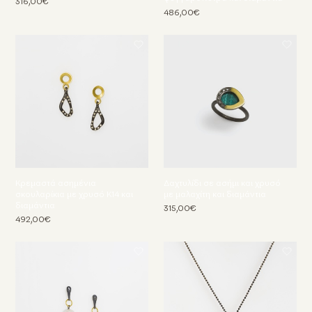
316,00€
486,00€
Κρεμαστά ασημένια
Δαχτυλίδι σε ασήμι και χρυσό
σκουλαρίκια με χρυσό Κ14 και
με μαλαχίτη και διαμάντια
διαμάντια
315,00€
492,00€