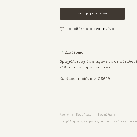
Προσθήκη στο καλάθι
Προσθήκη στα αγαπημένα
Διαθέσιμο
Βραχιόλι τραχιάς επιφάνειας σε οξειδωμέ
Κ18 και τρία μικρά ρουμπίνια.
Κωδικός προϊόντος: 03629
Αρχική
Κοσμήματα
Βραχιόλια
Βραχιόλι τραχιάς επιφάνειας σε ασήμι, ένθετο χρυσό κ