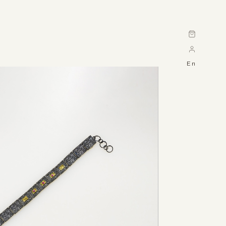
Cart
En