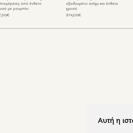
πτομέρειες από ένθετο
οξειδωμένο ασήμι και ένθετο
υσό με ρουμπίνι
χρυσό
7,00€
374,00€
Αυτή η ισ