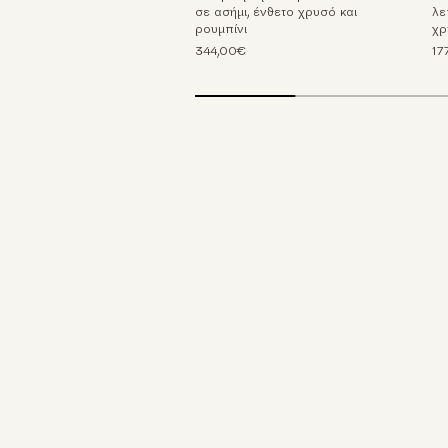
σε ασήμι, ένθετο χρυσό και
λε
ρουμπίνι
χρ
344,00€
17