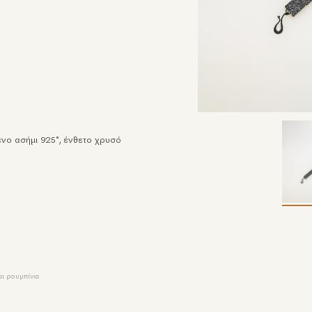
νο ασήμι 925°, ένθετο χρυσό
αι ρουμπίνια