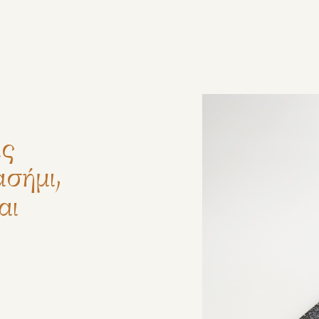
ζήτηση
άς
ασήμι,
αι