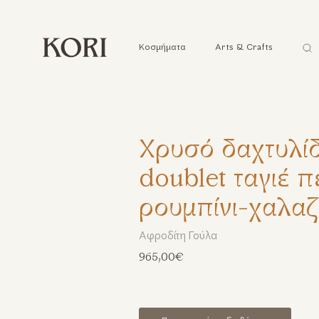
Ανα
Κοσμήματα
Arts & Crafts
...
Χρυσό δαχτυλίδ
doublet ταγιέ π
ρουμπίνι-χαλαζ
Αφροδίτη Γούλα
965,00€