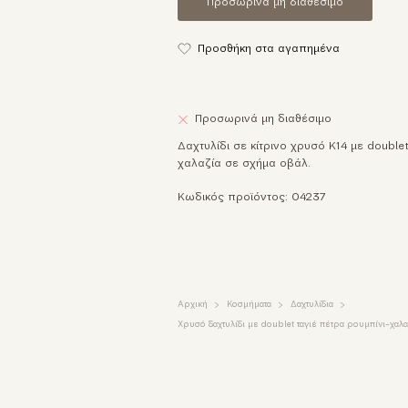
Προσωρινά μη διαθέσιμο
Προσθήκη στα αγαπημένα
Προσωρινά μη διαθέσιμο
Δαχτυλίδι σε κίτρινο χρυσό K14 με double
χαλαζία σε σχήμα οβάλ.
Κωδικός προϊόντος: 04237
Αρχική
Κοσμήματα
Δαχτυλίδια
Χρυσό δαχτυλίδι με doublet ταγιέ πέτρα ρουμπίνι-χαλα