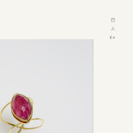
Cart
En