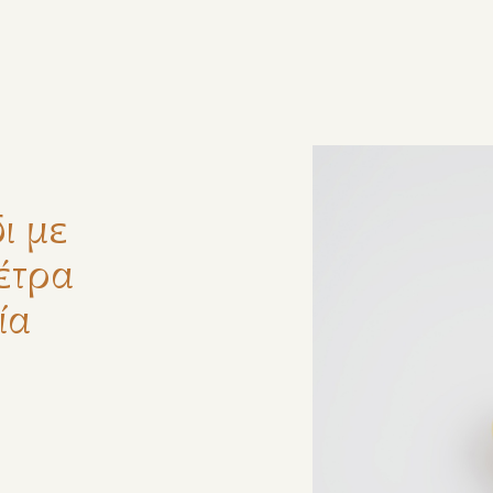
ζήτηση
ι με
έτρα
ία