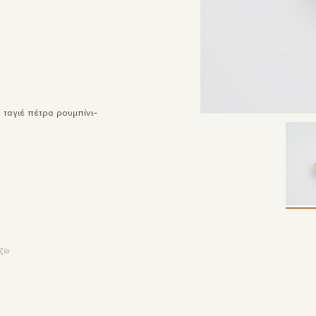
t ταγιέ πέτρα ρουμπίνι-
ζία