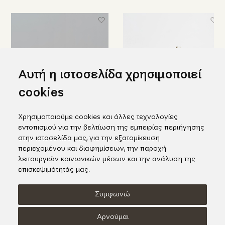
Αυτή η ιστοσελίδα χρησιμοποιεί
cookies
Χρησιμοποιούμε cookies και άλλες τεχνολογίες
Φαναράκι πορσελάνης
Κεραμική γκρι διακοσμητική
εντοπισμού για την βελτίωση της εμπειρίας περιήγησης
(τριπλό)
σβούρα
στην ιστοσελίδα μας, για την εξατομίκευση
78,00€
39,00€
περιεχομένου και διαφημίσεων, την παροχή
λειτουργιών κοινωνικών μέσων και την ανάλυση της
επισκεψιμότητάς μας.
Συμφωνώ
Όροι χρήσης
Πολιτική Cookies
Πολιτική Απορρήτου
Αρνούμαι
© KORI 2026 - Handcrafted by
Radial