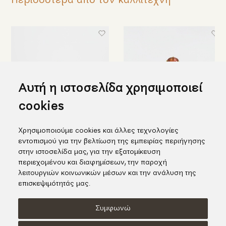
Περισσότερα από τον καλλιτέχνη
Αυτή η ιστοσελίδα χρησιμοποιεί
cookies
Χρησιμοποιούμε cookies και άλλες τεχνολογίες
Όμορφο χρυσό δαχτυλίδι με
Εκπληκτικό δαχτυλίδι σε
εντοπισμού για την βελτίωση της εμπειρίας περιήγησης
μπλε διαμάντια
κίτρινο χρυσό με διαμάντια και
στην ιστοσελίδα μας, για την εξατομίκευση
τουρμαλίνη
1.975,00€
περιεχομένου και διαφημίσεων, την παροχή
2.165,00€
λειτουργιών κοινωνικών μέσων και την ανάλυση της
επισκεψιμότητάς μας.
Συμφωνώ