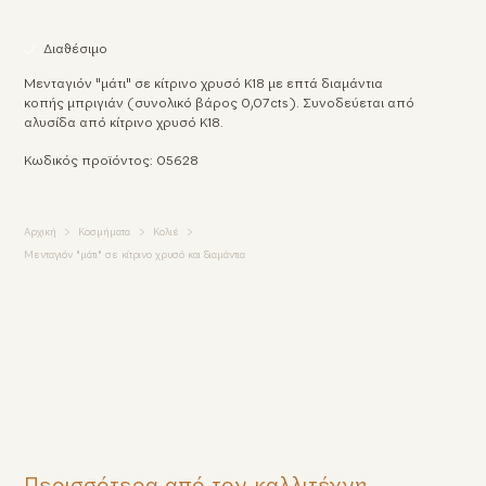
Διαθέσιμο
Μενταγιόν "μάτι" σε κίτρινο χρυσό Κ18 με επτά διαμάντια
κοπής μπριγιάν (συνολικό βάρος 0,07cts). Συνοδεύεται από
αλυσίδα από κίτρινο χρυσό Κ18.
Κωδικός προϊόντος: 05628
Αρχική
Κοσμήματα
Κολιέ
Μενταγιόν "μάτι" σε κίτρινο χρυσό και διαμάντια