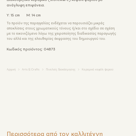
ανάγλυφη επιφάνεια.
Υ: 15 cm
Μ: 14 cm
Το προϊόν της παραγγελίας ενδέχεται να παρουσιάζει μικρές
αποκλίσεις στους χρωματικούς τόνους ή/και στο σχέδιο σε σχέση
με το εικονιζόμενο λόγω της χειροποίητης διαδικασίας παραγωγής
του αλλά και της ελευθερίας έκφρασης του δημιουργού του.
Κωδικός προϊόντος: 04873
Αρχική
Arts & Crafts
Πινελιές διακόσμησης
Κεραμικό κεφάλι ψαριού
Περισσότερα από τον καλλιτέχνη