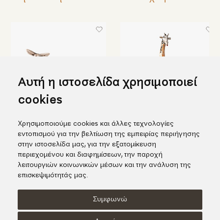
Αυτή η ιστοσελίδα χρησιμοποιεί
cookies
Χρησιμοποιούμε cookies και άλλες τεχνολογίες
Κεραμικό γαϊδουράκι
Εντυπωσιακή κεραμική
εντοπισμού για την βελτίωση της εμπειρίας περιήγησης
καμηλοπάρδαλη
228,00€
στην ιστοσελίδα μας, για την εξατομίκευση
1.520,00€
περιεχομένου και διαφημίσεων, την παροχή
λειτουργιών κοινωνικών μέσων και την ανάλυση της
επισκεψιμότητάς μας.
Συμφωνώ
Όροι χρήσης
Πολιτική Cookies
Πολιτική Απορρήτου