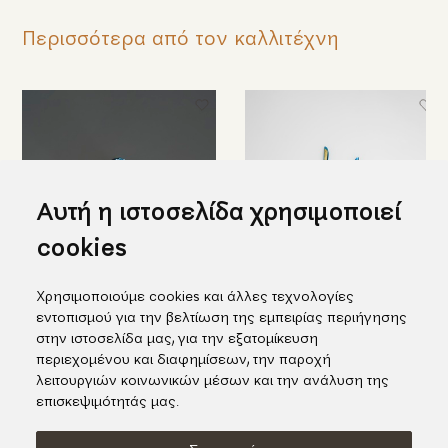
Περισσότερα από τον καλλιτέχνη
Αυτή η ιστοσελίδα χρησιμοποιεί
cookies
Χρησιμοποιούμε cookies και άλλες τεχνολογίες
Δαχτυλίδι σύγχρονου
Ακτινοβόλα σκουλαρίκια μπλε
εντοπισμού για την βελτίωση της εμπειρίας περιήγησης
σχεδιασμού σε μπλε τιτάνιο
τιτανίου με χρυσό
στην ιστοσελίδα μας, για την εξατομίκευση
και χρυσό (μεσαίο μέγεθος)
2.570,00€
περιεχομένου και διαφημίσεων, την παροχή
1.780,00€
λειτουργιών κοινωνικών μέσων και την ανάλυση της
επισκεψιμότητάς μας.