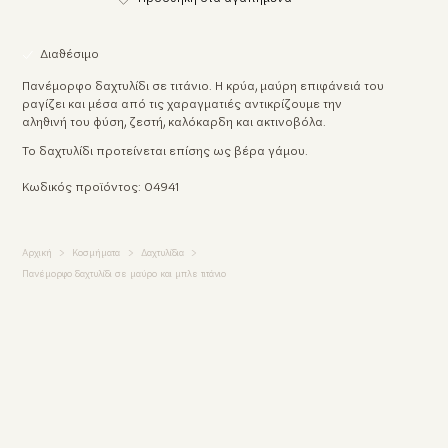
Διαθέσιμο
Πανέμορφο δαχτυλίδι σε τιτάνιο. Η κρύα, μαύρη επιφάνειά του
ραγίζει και μέσα από τις χαραγματιές αντικρίζουμε την
αληθινή του φύση, ζεστή, καλόκαρδη και ακτινοβόλα.
Το δαχτυλίδι προτείνεται επίσης ως βέρα γάμου.
Κωδικός προϊόντος: 04941
Αρχική
Κοσμήματα
Δαχτυλίδια
Πανέμορφο δαχτυλίδι σε μαύρο και μπλε τιτάνιο