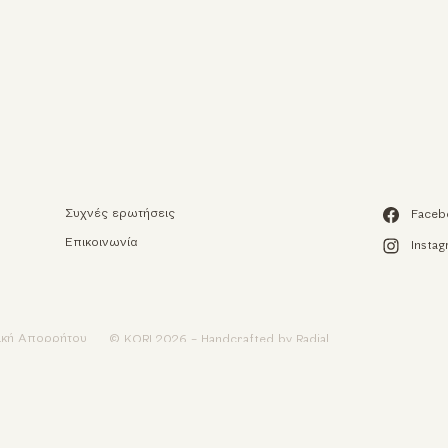
Αυτή η ισ
Χρησιμοποιούμε c
της εμπειρίας περ
περιεχομένου και
Συχνές ερωτήσεις
Faceb
και την ανάλυση 
Επικοινωνία
Insta
Συμφωνώ
τική Απορρήτου
© KORI 2026 - Handcrafted by
Radial