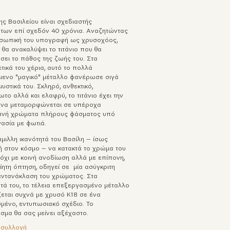
ης Βασιλείου είναι σχεδιαστής
των επί σχεδόν 40 χρόνια. Αναζητώντας
σωπική του υπογραφή ως χρυσοχόος,
 θα ανακαλύψει το τιτάνιο που θα
σει το πάθος της ζωής του. Στα
τικά του χέρια, αυτό το πολλά
ενο "μαγικό" μέταλλο φανέρωσε σιγά
μυστικά του. Σκληρό, ανθεκτικό,
το αλλά και ελαφρύ, το τιτάνιο έχει την
α να μεταμορφώνεται σε υπέροχα
ανή χρώματα πλήρους φάσματος υπό
ασία με φωτιά.
μιλλη ικανότητά του Βασίλη – ίσως
ή στον κόσμο – να κατακτά το χρώμα του
 όχι με κοινή ανοδίωση αλλά με επίπονη,
ίητη όπτηση, οδηγεί σε μία ασύγκριτη
αντανάκλαση του χρώματος. Στα
τά του, το τέλεια επεξεργασμένο μέταλλο
εται συχνά με χρυσό K18 σε ένα
μένο, εντυπωσιακό σχέδιο. Το
σμα θα σας μείνει αξέχαστο.
η συλλογή