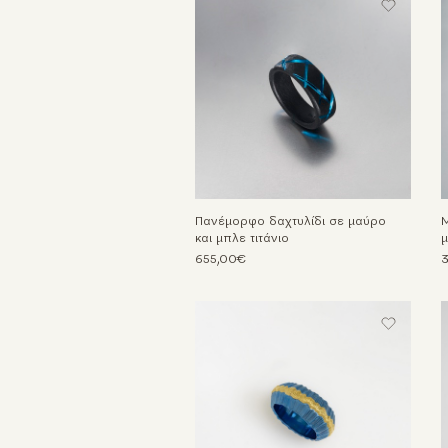
Πανέμορφο δαχτυλίδι σε μαύρο
Μ
και μπλε τιτάνιο
μ
655,00€
3