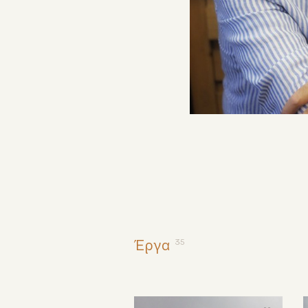
35
Έργα