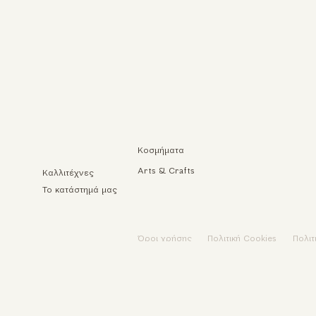
Κοσμήματα
Arts & Crafts
Καλλιτέχνες
Το κατάστημά μας
Όροι χρήσης
Πολιτική Cookies
Πολι
Update cookies preferences