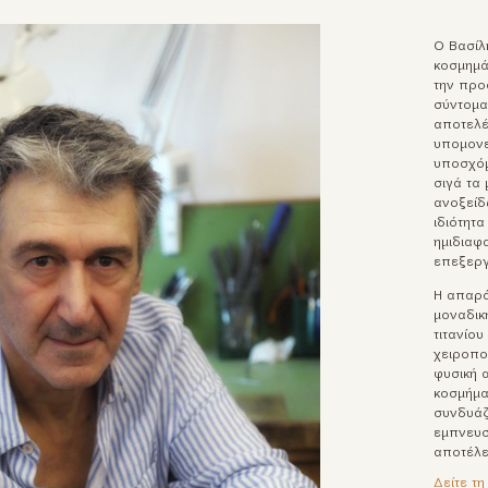
Ο Βασίλ
κοσμημά
την προ
σύντομα
αποτελέ
υπομονε
υποσχόμ
σιγά τα 
ανοξείδω
ιδιότητ
ημιδιαφ
επεξεργ
Η απαρά
μοναδικ
τιτανίου
χειροπο
φυσική 
κοσμήμα
συνδυάζ
εμπνευσ
αποτέλε
Δείτε τ