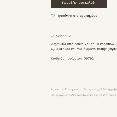
Προσθήκη στο καλάθι
Προσθήκη στα αγαπημένα
Διαθέσιμο
Δαχτυλίδι από λευκό χρυσό 18 καρατίων μ
0,20 ct G/SI και ένα διαμάντι κοπής μπριγι
Κωδικός προϊόντος: 09792
Αρχική
Κοσμήματα
Βέρες & Δαχτυλίδια Αρραβ
Πανέμορφο δαχτυλίδι αρραβώνα με ένα διαμάντι emeral