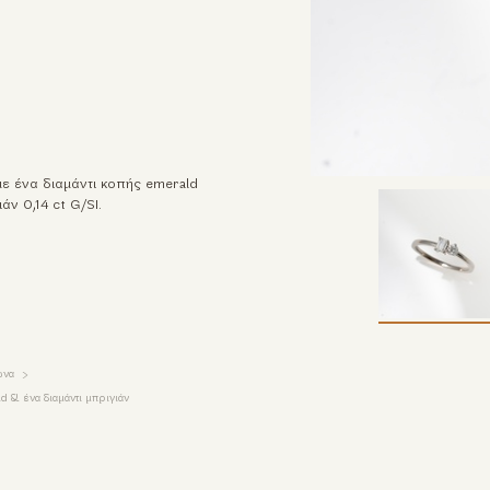
ε ένα διαμάντι κοπής emerald
άν 0,14 ct G/SI.
ώνα
d & ένα διαμάντι μπριγιάν