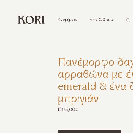
Ανα
Κοσμήματα
Arts & Crafts
...
Πανέμορφο δαχ
αρραβώνα με έν
emerald & ένα 
μπριγιάν
1.875,00€