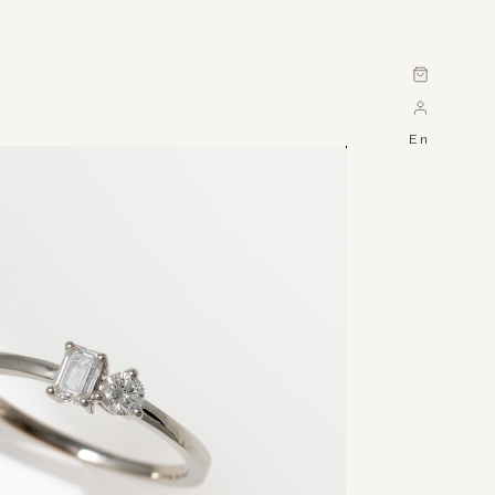
Cart
En