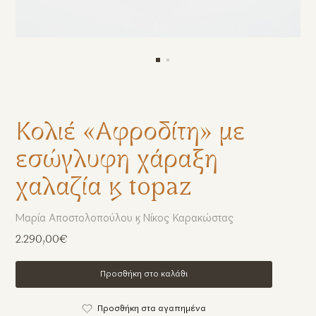
Κολιέ «Αφροδίτη» με
εσώγλυφη χάραξη
χαλαζία & topaz
Μαρία Αποστολοπούλου & Νίκος Καρακώστας
2.290,00€
Προσθήκη στο καλάθι
Προσθήκη στα αγαπημένα