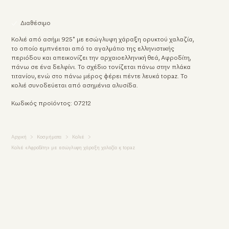
Διαθέσιμο
Κολιέ από ασήμι 925° με εσώγλυφη χάραξη ορυκτού χαλαζία,
το οποίο εμπνέεται από το αγαλμάτιο της ελληνιστικής
περιόδου και απεικονίζει την αρχαιοελληνική θεά, Αφροδίτη,
πάνω σε ένα δελφίνι. Το σχέδιο τονίζεται πάνω στην πλάκα
τιτανίου, ενώ στο πάνω μέρος φέρει πέντε λευκά topaz. Το
κολιέ συνοδεύεται από ασημένια αλυσίδα.
Κωδικός προϊόντος: 07212
Αρχική
Κοσμήματα
Κολιέ
Κολιέ «Αφροδίτη» με εσώγλυφη χάραξη χαλαζία & topaz