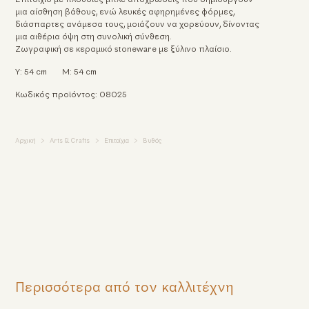
μια αίσθηση βάθους, ενώ λευκές αφηρημένες φόρμες,
διάσπαρτες ανάμεσα τους, μοιάζουν να χορεύουν, δίνοντας
μια αιθέρια όψη στη συνολική σύνθεση.
Ζωγραφική σε κεραμικό stoneware με ξύλινο πλαίσιο.
Υ: 54 cm
Μ: 54 cm
Κωδικός προϊόντος: 08025
Αρχική
Arts & Crafts
Επιτοίχια
Βυθός
Περισσότερα από τον καλλιτέχνη