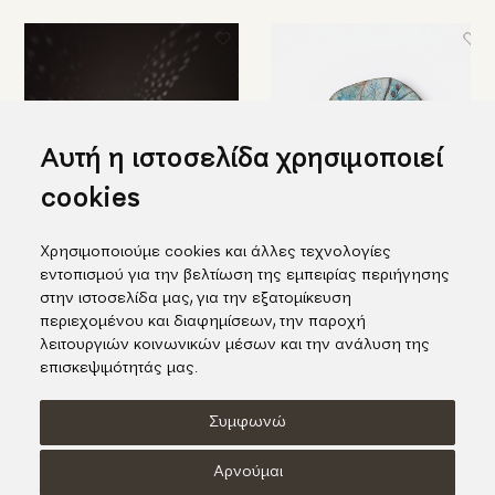
Αυτή η ιστοσελίδα χρησιμοποιεί
cookies
Χρησιμοποιούμε cookies και άλλες τεχνολογίες
Εντυπωσιακό φωτιστικό σε
Κεραμική πιατέλα με λευκά
εντοπισμού για την βελτίωση της εμπειρίας περιήγησης
σχήμα κολοκύθας
λουλούδια
στην ιστοσελίδα μας, για την εξατομίκευση
455,00€
385,00€
περιεχομένου και διαφημίσεων, την παροχή
λειτουργιών κοινωνικών μέσων και την ανάλυση της
επισκεψιμότητάς μας.
Συμφωνώ
Όροι χρήσης
Πολιτική Cookies
Πολιτική Απορρήτου
Αρνούμαι
© KORI 2026 - Handcrafted by
Radial