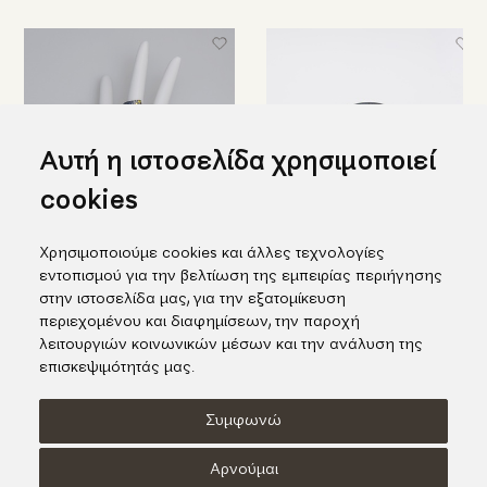
Αυτή η ιστοσελίδα χρησιμοποιεί
cookies
Χρησιμοποιούμε cookies και άλλες τεχνολογίες
Μαύρο ασημένιο δαχτυλίδι με
Εντυπωσιακό ασημένιο
εντοπισμού για την βελτίωση της εμπειρίας περιήγησης
ένθετο χρυσό K18
δαχτυλίδι με ένθετο χρυσό και
στην ιστοσελίδα μας, για την εξατομίκευση
ένα μαργαριτάρι
538,00€
περιεχομένου και διαφημίσεων, την παροχή
464,00€
λειτουργιών κοινωνικών μέσων και την ανάλυση της
επισκεψιμότητάς μας.
Συμφωνώ
Όροι χρήσης
Πολιτική Cookies
Πολιτική Απορρήτου
Αρνούμαι
© KORI 2026 - Handcrafted by
Radial