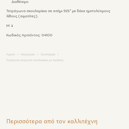
Διαθέσιμο
Τετράγωνα σκουλαρίκια σε ασήμι 925° με δέκα ημιπολύτιμους
λίθους (αιματίτες).
Μ: à
Κωδικός προϊόντος: 04100
Αρχική
Κοσμήματα
Σκουλαρίκια
Τετράγωνα ασημένια σκουλαρίκια με αιματίτες
Περισσότερα από τον καλλιτέχνη