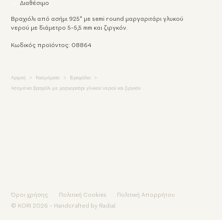
Διαθέσιμο
Βραχιόλι από ασήμι 925° με semi round μαργαριτάρι γλυκού
νερού με διάμετρο 5-5,5 mm και ζιργκόν.
Κωδικός προϊόντος: 08864
Αρχική
Κοσμήματα
Βραχιόλια
Ασημένιο βραχιόλι με μαργαριτάρι γλυκού νερού και ζιργκόν
Όροι χρήσης
Πολιτική Cookies
Πολιτική Απορρήτου
© KORI 2026 - Handcrafted by
Radial