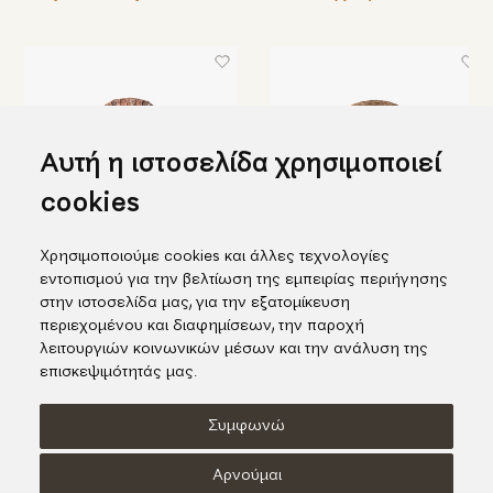
Αυτή η ιστοσελίδα χρησιμοποιεί
cookies
Χρησιμοποιούμε cookies και άλλες τεχνολογίες
εντοπισμού για την βελτίωση της εμπειρίας περιήγησης
Κεραμικός δίσκος με σφαίρα
Κεραμικός δίσκος με
στην ιστοσελίδα μας, για την εξατομίκευση
διακόσμηση πορσελάνης
215,00€
περιεχομένου και διαφημίσεων, την παροχή
490,00€
λειτουργιών κοινωνικών μέσων και την ανάλυση της
επισκεψιμότητάς μας.
Συμφωνώ
Όροι χρήσης
Πολιτική Cookies
Πολιτική Απορρήτου
Αρνούμαι
© KORI 2026 - Handcrafted by
Radial