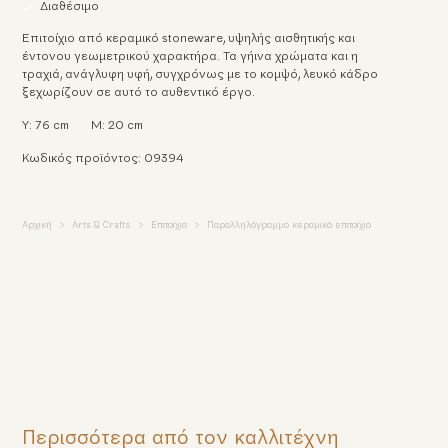
Διαθέσιμο
Επιτοίχιο από κεραμικό stoneware, υψηλής αισθητικής και
έντονου γεωμετρικού χαρακτήρα. Τα γήινα χρώματα και η
τραχιά, ανάγλυφη υφή, συγχρόνως με το κομψό, λευκό κάδρο
ξεχωρίζουν σε αυτό το αυθεντικό έργο.
Υ: 76 cm
Μ: 20 cm
Κωδικός προϊόντος: 09394
Αρχική
Arts & Crafts
Επιτοίχια
Παραλληλόγραμμο κεραμικό επιτοίχιο
Περισσότερα από τον καλλιτέχνη