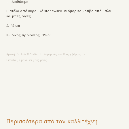
Διαθέσιμο
Πιατέλα από κεραμικό stoneware με όμορφο μοτίβο από μπλε
και μπεζ ρίγες.
Δ: 42 cm
Κωδικός προϊόντος: 09515
Αρχική
Arts & Crafts
Κεραμικές πιατέλες & φόρμες
Πιατέλα με μπλε και μπεζ ρίγες
Περισσότερα από τον καλλιτέχνη