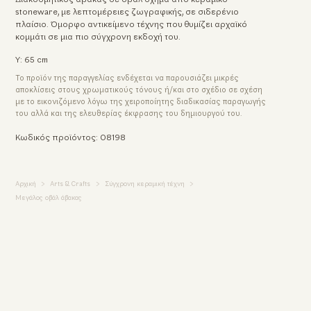
stoneware, με λεπτομέρειες ζωγραφικής, σε σιδερένιο
πλαίσιο. Όμορφο αντικείμενο τέχνης που θυμίζει αρχαϊκό
κομμάτι σε μια πιο σύγχρονη εκδοχή του.
Υ: 65 cm
Το προϊόν της παραγγελίας ενδέχεται να παρουσιάζει μικρές
αποκλίσεις στους χρωματικούς τόνους ή/και στο σχέδιο σε σχέση
με το εικονιζόμενο λόγω της χειροποίητης διαδικασίας παραγωγής
του αλλά και της ελευθερίας έκφρασης του δημιουργού του.
Κωδικός προϊόντος: 08198
Αρχική
Arts & Crafts
Σύγχρονη κεραμική τέχνη
Μεγάλος οβάλ άβακας