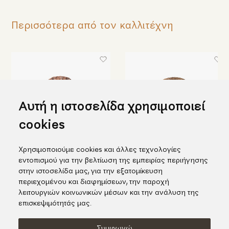
Περισσότερα από τον καλλιτέχνη
Αυτή η ιστοσελίδα χρησιμοποιεί
cookies
Χρησιμοποιούμε cookies και άλλες τεχνολογίες
εντοπισμού για την βελτίωση της εμπειρίας περιήγησης
Κεραμικός δίσκος με σφαίρα
Κεραμικός δίσκος με
στην ιστοσελίδα μας, για την εξατομίκευση
διακόσμηση πορσελάνης
215,00€
περιεχομένου και διαφημίσεων, την παροχή
490,00€
λειτουργιών κοινωνικών μέσων και την ανάλυση της
επισκεψιμότητάς μας.
Συμφωνώ