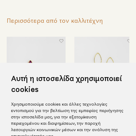
Περισσότερα από τον καλλιτέχνη
Αυτή η ιστοσελίδα χρησιμοποιεί
cookies
Χρυσά σκουλαρίκια
Κομψά κρεμαστά σκουλαρίκια
Χρησιμοποιούμε cookies και άλλες τεχνολογίες
"σταγόνες" με πέτρα doublet
σε χρυσό με πέτρα doublet
εντοπισμού για την βελτίωση της εμπειρίας περιήγησης
ρουμπίνι & χαλαζία
ρουμπίνι
στην ιστοσελίδα μας, για την εξατομίκευση
655,00€
1.212,00€
περιεχομένου και διαφημίσεων, την παροχή
λειτουργιών κοινωνικών μέσων και την ανάλυση της