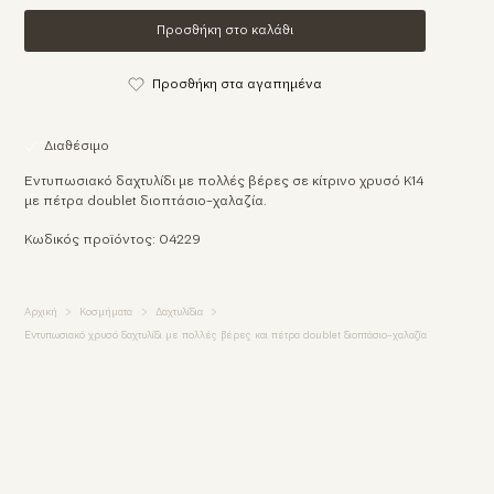
Προσθήκη στο καλάθι
Προσθήκη στα αγαπημένα
Διαθέσιμο
Εντυπωσιακό δαχτυλίδι με πολλές βέρες σε κίτρινο χρυσό Κ14
με πέτρα doublet διοπτάσιο-χαλαζία.
Κωδικός προϊόντος: 04229
Αρχική
Κοσμήματα
Δαχτυλίδια
Εντυπωσιακό χρυσό δαχτυλίδι με πολλές βέρες και πέτρα doublet διοπτάσιο-χαλαζία