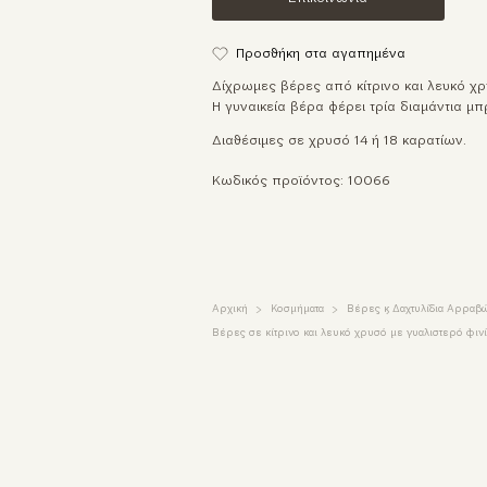
Προσθήκη στα αγαπημένα
Δίχρωμες βέρες από κίτρινο και λευκό χρ
Η γυναικεία βέρα φέρει τρία διαμάντια μπρ
Διαθέσιμες σε χρυσό 14 ή 18 καρατίων.
Κωδικός προϊόντος: 10066
Αρχική
Κοσμήματα
Βέρες & Δαχτυλίδια Αρραβ
Βέρες σε κίτρινο και λευκό χρυσό με γυαλιστερό φινίρ