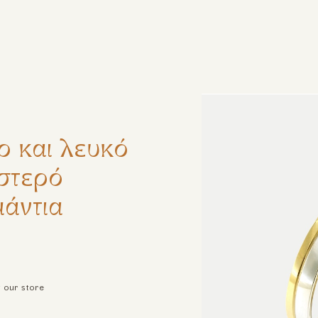
ζήτηση
ο και λευκό
στερό
μάντια
t our store