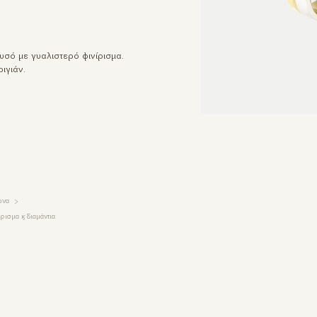
υσό με γυαλιστερό φινίρισμα.
ιγιάν.
ώνα
ισμα & διαμάντια