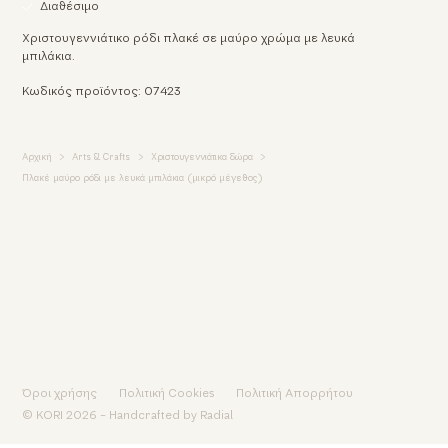
Διαθέσιμο
Χριστουγεννιάτικο ρόδι πλακέ σε μαύρο χρώμα με λευκά
μπιλάκια.
Κωδικός προϊόντος: 07423
Αρχική
Arts & Crafts
Χριστουγεννιάτικα δώρα
Πλακέ μαύρο ρόδι με λευκά μπιλάκια (μικρό μέγεθος)
Όροι χρήσης
Πολιτική Cookies
Πολιτική Απορρήτου
© KORI 2026 - Handcrafted by
Radial