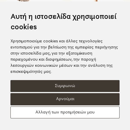
Αυτή η ιστοσελίδα χρησιμοποιεί
cookies
Χρησιμοποιούμε cookies και άλλες τεχνολογίες
Κεραμικό γαϊδουράκι
Εντυπωσιακή κεραμική
εντοπισμού για την βελτίωση της εμπειρίας περιήγησης
καμηλοπάρδαλη
228,00€
στην ιστοσελίδα μας, για την εξατομίκευση
1.520,00€
περιεχομένου και διαφημίσεων, την παροχή
λειτουργιών κοινωνικών μέσων και την ανάλυση της
επισκεψιμότητάς μας.
Συμφωνώ
Όροι χρήσης
Πολιτική Cookies
Πολιτική Απορρήτου
Αρνούμαι
© KORI 2026 - Handcrafted by
Radial
Αλλαγή των προτιμήσεών μου
Αναζήτηση
Cart
...
Update cookies preferences