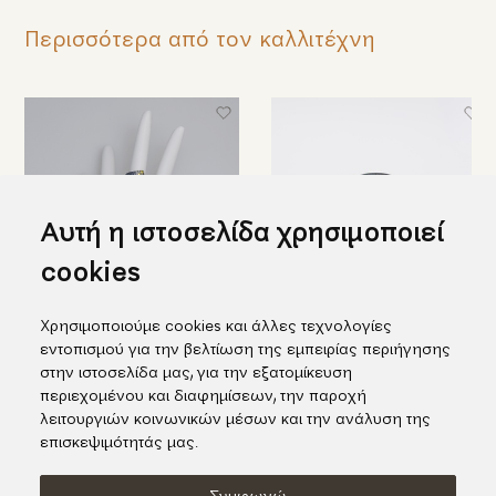
Περισσότερα από τον καλλιτέχνη
Αυτή η ιστοσελίδα χρησιμοποιεί
cookies
Χρησιμοποιούμε cookies και άλλες τεχνολογίες
Μαύρο ασημένιο δαχτυλίδι με
Εντυπωσιακό ασημένιο
εντοπισμού για την βελτίωση της εμπειρίας περιήγησης
ένθετο χρυσό K18
δαχτυλίδι με ένθετο χρυσό και
στην ιστοσελίδα μας, για την εξατομίκευση
ένα μαργαριτάρι
538,00€
περιεχομένου και διαφημίσεων, την παροχή
464,00€
λειτουργιών κοινωνικών μέσων και την ανάλυση της
επισκεψιμότητάς μας.