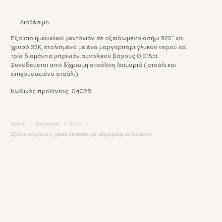
Διαθέσιμο
Εξαίσιο ημικυκλικό μενταγιόν σε οξειδωμένο ασήμι 925° και
χρυσό 22Κ, στολισμένο με ένα μαργαριτάρι γλυκού νερού και
τρία διαμάντια μπριγιάν συνολικού βάρους 0,015ct.
Συνοδεύεται από δίχρωμη ατσάλινη λαιμαριά (ατσάλι και
επιχρυσωμένο ατσάλι).
Κωδικός προϊόντος: 04028
Αρχική
Κοσμήματα
Κολιέ
Εξαίσιο ασημένιο & χρυσό μενταγιόν με μαργαριτάρι και διαμάντια