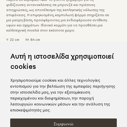
ιριδίζουσες αντανακλάσεις σε μπρονζέ και πράσινες
αποχρώσεις, ως αποτέλεσμα της εκπληκτικής υάλωσης της
επιφάνειας. Η επιμηκυσμένη, καμπυλωτή φόρμα στηρίζεται σε
μια μαύρη βάση, προσφέροντας μια ενδιαφέρουσα αντίθεση
υφών και σχημάτων. Ιδανικό κομμάτι για να προσθέσει μια
καλλιτεχνική πινελιά στον εκάστοτε χώρο.
Υ: 22 cm
Μ: 84 cm
Κωδικός προϊόντος: 07574
Αυτή η ιστοσελίδα χρησιμοποιεί
cookies
Αρχική
Arts & Crafts
Σύγχρονη κεραμική τέχνη
Εξαιρετική μαύρη κεραμική καρίνα
Χρησιμοποιούμε cookies και άλλες τεχνολογίες
εντοπισμού για την βελτίωση της εμπειρίας περιήγησης
στην ιστοσελίδα μας, για την εξατομίκευση
περιεχομένου και διαφημίσεων, την παροχή
λειτουργιών κοινωνικών μέσων και την ανάλυση της
επισκεψιμότητάς μας.
Συμφωνώ