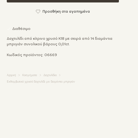
Προσθήκη στα αγαπημένα
Διαθέσιμο
Δαχτυλίδι από κίτρινο χρυσό Κ18 με σειρά από 14 διαμάντια
μπριγιάν συνολικού βάρους 0,01ct.
Κωδικός προϊόντος: 06669
Αρχική
Κοσμήματα
Δαχτυλίδια
Εκθαμβωτικό χρυσό δαχτυλίδι με διαμάντια μπριγιάν