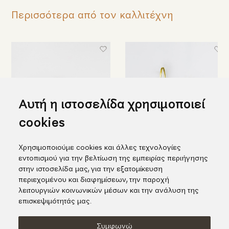
Περισσότερα από τον καλλιτέχνη
Αυτή η ιστοσελίδα χρησιμοποιεί
cookies
Χρησιμοποιούμε cookies και άλλες τεχνολογίες
Κομψό σπειροειδές δαχτυλίδι
Κοντά σκουλαρίκια σε σχήμα
εντοπισμού για την βελτίωση της εμπειρίας περιήγησης
σε κίτρινο χρυσό με διαμάντι
περόνης σε χρυσό
στην ιστοσελίδα μας, για την εξατομίκευση
1.135,00€
845,00€
περιεχομένου και διαφημίσεων, την παροχή
λειτουργιών κοινωνικών μέσων και την ανάλυση της
επισκεψιμότητάς μας.
Συμφωνώ