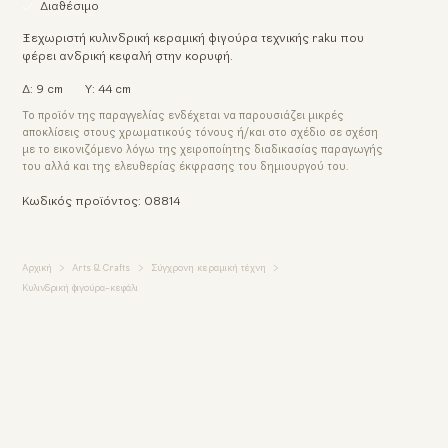
Διαθέσιμο
Ξεχωριστή κυλινδρική κεραμική φιγούρα τεχνικής raku που
φέρει ανδρική κεφαλή στην κορυφή.
Δ: 9 cm
Υ: 44 cm
Το προϊόν της παραγγελίας ενδέχεται να παρουσιάζει μικρές
αποκλίσεις στους χρωματικούς τόνους ή/και στο σχέδιο σε σχέση
με το εικονιζόμενο λόγω της χειροποίητης διαδικασίας παραγωγής
του αλλά και της ελευθερίας έκφρασης του δημιουργού του.
Κωδικός προϊόντος: 08814
Αρχική
Arts & Crafts
Σύγχρονη κεραμική τέχνη
Κυλινδρική φιγούρα-κεφάλι