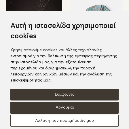
Αυτή η ιστοσελίδα χρησιμοποιεί
cookies
Χρησιμοποιούμε cookies και άλλες τεχνολογίες
Εντυπωσιακό φωτιστικό σε
Κεραμική πιατέλα με λευκά
εντοπισμού για την βελτίωση της εμπειρίας περιήγησης
σχήμα κολοκύθας
λουλούδια
στην ιστοσελίδα μας, για την εξατομίκευση
455,00€
385,00€
περιεχομένου και διαφημίσεων, την παροχή
λειτουργιών κοινωνικών μέσων και την ανάλυση της
επισκεψιμότητάς μας.
Συμφωνώ
Όροι χρήσης
Πολιτική Cookies
Πολιτική Απορρήτου
Αρνούμαι
© KORI 2026 - Handcrafted by
Radial
Αλλαγή των προτιμήσεών μου
Αναζήτηση
Cart