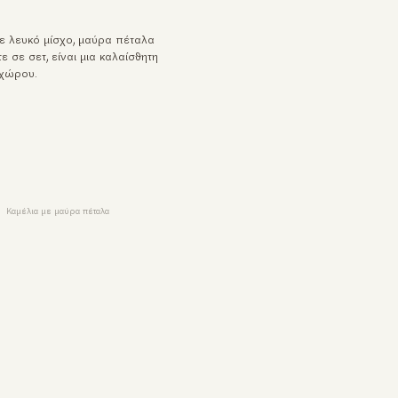
ε λευκό μίσχο, μαύρα πέταλα
τε σε σετ, είναι μια καλαίσθητη
 χώρου.
Καμέλια με μαύρα πέταλα