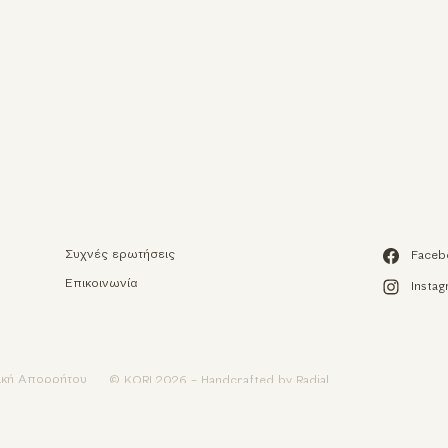
Αυτή η ισ
Χρησιμοποιούμε c
της εμπειρίας περ
περιεχομένου και
Συχνές ερωτήσεις
Faceb
και την ανάλυση 
Επικοινωνία
Insta
Συμφωνώ
τική Απορρήτου
© KORI 2026 - Handcrafted by
Radial