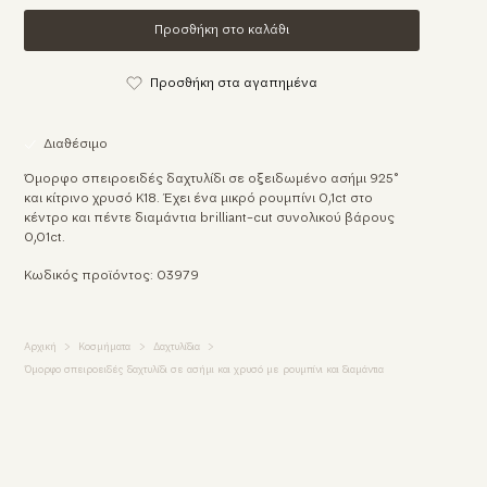
Προσθήκη στο καλάθι
Προσθήκη στα αγαπημένα
Διαθέσιμο
Όμορφο σπειροειδές δαχτυλίδι σε οξειδωμένο ασήμι 925°
και κίτρινο χρυσό Κ18. Έχει ένα μικρό ρουμπίνι 0,1ct στο
κέντρο και πέντε διαμάντια brilliant-cut συνολικού βάρους
0,01ct.
Κωδικός προϊόντος: 03979
Αρχική
Κοσμήματα
Δαχτυλίδια
Όμορφο σπειροειδές δαχτυλίδι σε ασήμι και χρυσό με ρουμπίνι και διαμάντια