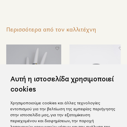
Περισσότερα από τον καλλιτέχνη
Αυτή η ιστοσελίδα χρησιμοποιεί
cookies
Χρησιμοποιούμε cookies και άλλες τεχνολογίες
Μαύρο ασημένιο δαχτυλίδι με
Εντυπωσιακό ασημένιο
εντοπισμού για την βελτίωση της εμπειρίας περιήγησης
ένθετο χρυσό K18
δαχτυλίδι με ένθετο χρυσό και
στην ιστοσελίδα μας, για την εξατομίκευση
ένα μαργαριτάρι
538,00€
περιεχομένου και διαφημίσεων, την παροχή
464,00€